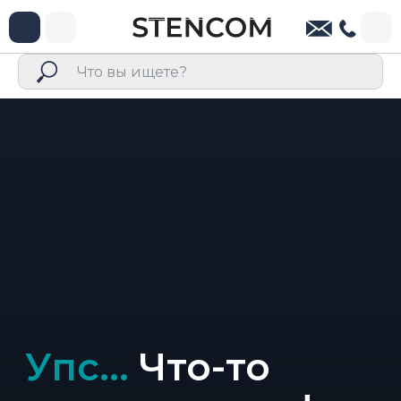
Упс...
Что-то
пошло не так!
Страницу, которую вы пытаетесь
просмотреть, отсутствует на сайте.
Возможно, вы неправильно набрали
адрес страницы или прошли по